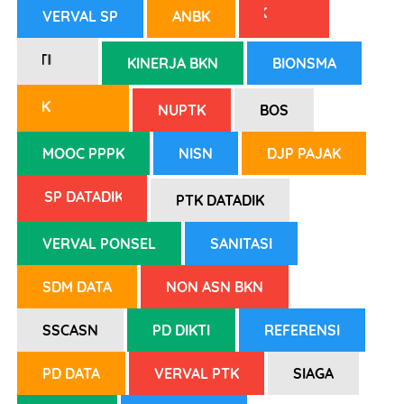
OSNK
VERVAL SP
ANBK
BPTI
KINERJA BKN
BIONSMA
INFOGTK
NUPTK
BOS
MOOC PPPK
NISN
DJP PAJAK
SP DATADIK
PTK DATADIK
VERVAL PONSEL
SANITASI
SDM DATA
NON ASN BKN
SSCASN
PD DIKTI
REFERENSI
PD DATA
VERVAL PTK
SIAGA