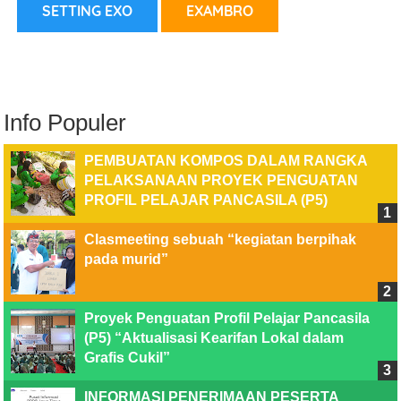
Pesan ini akan dikirim melalui Whatsapp
SETTING EXO
EXAMBRO
KIRIM
Info Populer
PEMBUATAN KOMPOS DALAM RANGKA
PELAKSANAAN PROYEK PENGUATAN
PROFIL PELAJAR PANCASILA (P5)
Clasmeeting sebuah “kegiatan berpihak
pada murid”
Proyek Penguatan Profil Pelajar Pancasila
(P5) “Aktualisasi Kearifan Lokal dalam
Grafis Cukil”
INFORMASI PENERIMAAN PESERTA