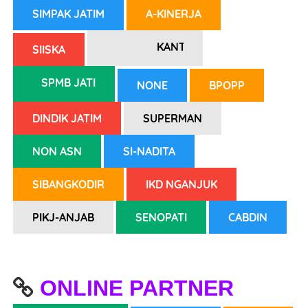
SIMPAK JATIM
A-KINERJA
KANTOR SPMB
SIISKA
SPMB JATIM
NONE
BPOPP
DINDIK JATIM
SUPERMAN
NON ASN
SI-NADITA
SIBANGKODIR
IKD NGANJUK
PIKJ-ANJAB
SENOPATI
CABDIN
Nama
ONLINE PARTNER