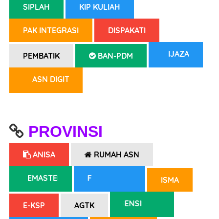
SIPLAH
KIP KULIAH
PAK INTEGRASI
DISPAKATI
IJAZAH
PEMBATIK
BAN-PDM
ASN DIGITAL
PROVINSI
ANISA
RUMAH ASN
EMASTER
EMASTER/F
ISMA
PRESENSI
E-KSP
AGTK