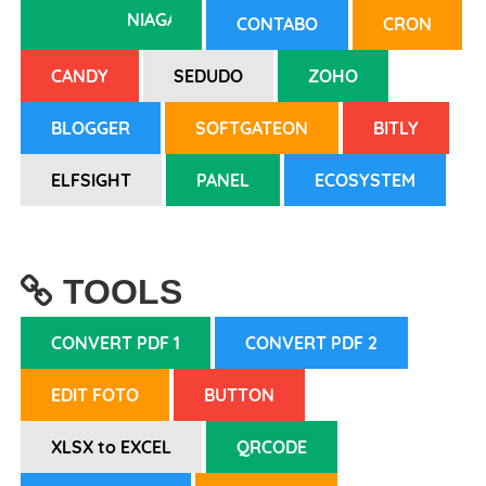
NIAGAHOSTER
CONTABO
CRON
Nomor Ponsel
CANDY
SEDUDO
ZOHO
BLOGGER
SOFTGATEON
BITLY
Status Anda Sebagai
ELFSIGHT
PANEL
ECOSYSTEM
Tanggal
TOOLS
Pesan/Pertanyaan
CONVERT PDF 1
CONVERT PDF 2
EDIT FOTO
BUTTON
XLSX to EXCEL
QRCODE