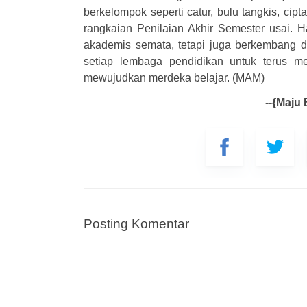
berkelompok seperti catur, bulu tangkis, cipt
rangkaian Penilaian Akhir Semester usai.
Nama
akademis semata, tetapi juga berkembang d
setiap lembaga pendidikan untuk terus m
mewujudkan merdeka belajar. (MAM)
Status
--{Maju
Tangg
Pesan
Posting Komentar