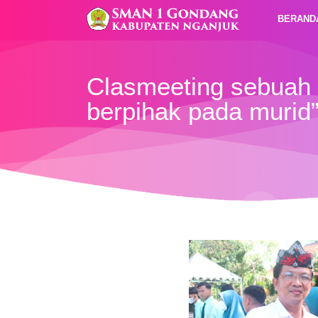
BERAND
Clasmeeting sebuah 
berpihak pada murid