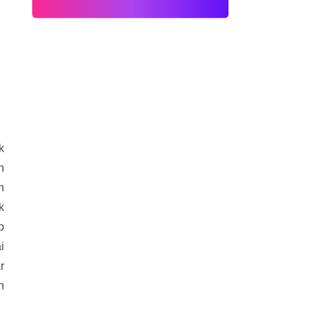
k
n
n
k
p
i
r
n