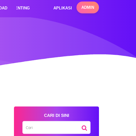
ADMIN
OAD
LINK PENTING
APLIKASI
CARI DI SINI