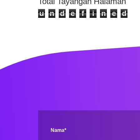
Total Tayangan Halaman
u
n
d
e
f
i
n
e
d
Nama*