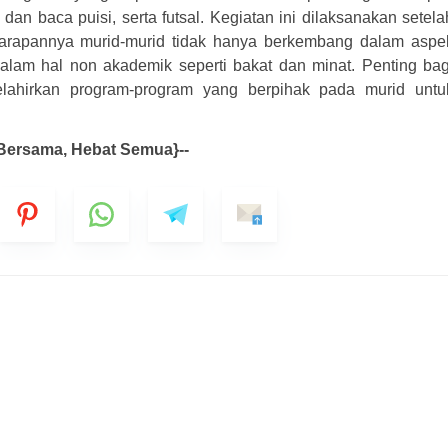
a dan baca puisi, serta futsal. Kegiatan ini dilaksanakan setela
 Harapannya murid-murid tidak hanya berkembang dalam aspe
Nomor Ponsel
alam hal non akademik seperti bakat dan minat. Penting bag
elahirkan program-program yang berpihak pada murid untu
 Anda Sebagai
 Bersama, Hebat Semua}--
al
/Pertanyaan
Pesan ini akan dikirim melalui Whatsapp