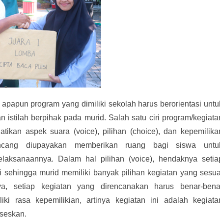
apun program yang dimiliki sekolah harus berorientasi untu
n istilah berpihak pada murid. Salah satu ciri program/kegiata
ikan aspek suara (voice), pilihan (choice), dan kepemilika
rancang diupayakan memberikan ruang bagi siswa untu
elaksanaannya. Dalam hal pilihan (voice), hendaknya setia
i sehingga murid memiliki banyak pilihan kegiatan yang sesua
a, setiap kegiatan yang direncanakan harus benar-bena
ki rasa kepemilikian, artinya kegiatan ini adalah kegiata
kseskan.