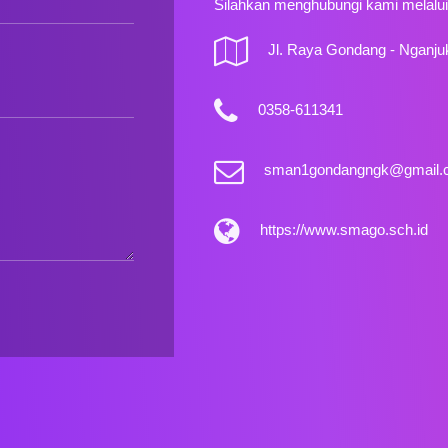
Silahkan menghubungi kami melalui 
Jl. Raya Gondang - Nganju
0358-611341
sman1gondangngk@gmail.
https://www.smago.sch.id