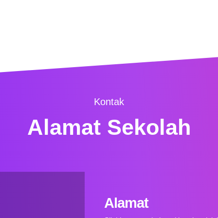
Kontak
Alamat Sekolah
Alamat