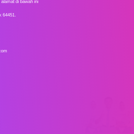
alamat di bawah ini
k 64451.
com