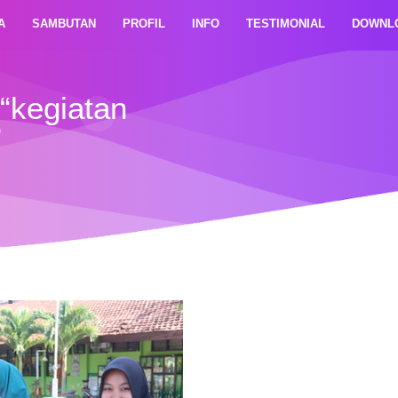
A
SAMBUTAN
PROFIL
INFO
TESTIMONIAL
DOWNL
“kegiatan
”