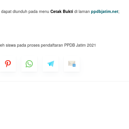
 dapat diunduh pada menu
Cetak Bukti
di laman
ppdbjatim.net
;
leh siswa pada proses pendaftaran PPDB Jatim 2021
Nomor Ponsel
 Anda Sebagai
al