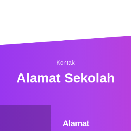
Kontak
Alamat Sekolah
Alamat