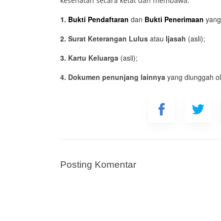
kesehatan secara ketat dan membawa:
Bu
kti Pendaftaran
dan
Bukti Penerimaan
yang
1.
2.
Surat Keterangan Lulus
atau
Ijasah
(asli);
3.
Kartu Keluarga
(asli);
4. Dokumen penunjang lainnya
yang diunggah o
Nama
Posting Komentar
Status
Tangg