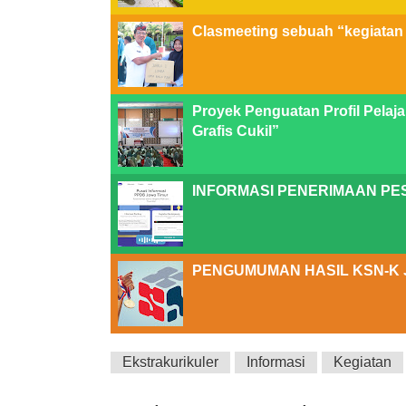
Clasmeeting sebuah “kegiatan
Proyek Penguatan Profil Pelaja
Grafis Cukil”
INFORMASI PENERIMAAN PES
PENGUMUMAN HASIL KSN-K 
Ekstrakurikuler
Informasi
Kegiatan