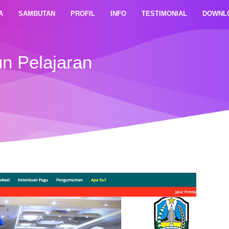
A
SAMBUTAN
PROFIL
INFO
TESTIMONIAL
DOWNL
n Pelajaran