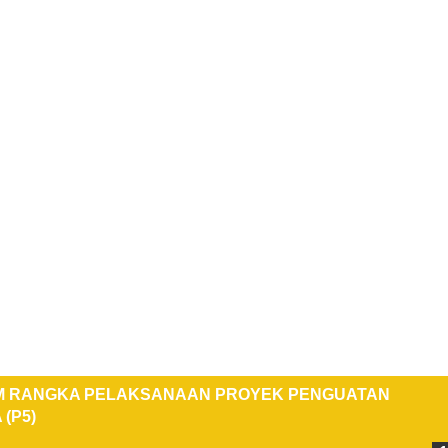
/Pertanyaan
Pesan ini akan dikirim melalui Whatsapp
KIRIM
M RANGKA PELAKSANAAN PROYEK PENGUATAN
(P5)