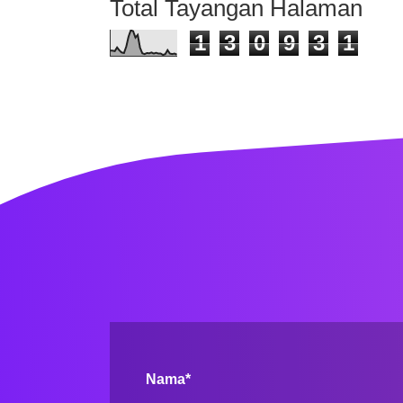
Total Tayangan Halaman
1
3
0
9
3
1
Nama*