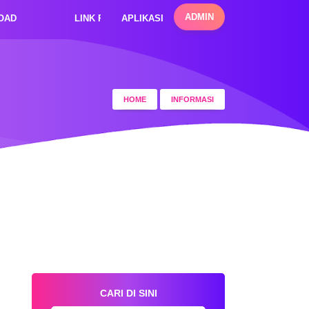
ADMIN
OAD
LINK PENTING
APLIKASI
HOME
INFORMASI
CARI DI SINI