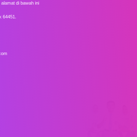
alamat di bawah ini
k 64451.
com