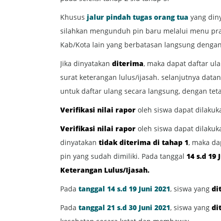
Khusus
jalur pindah tugas orang tua
yang din
silahkan mengunduh pin baru melalui menu pr
Kab/Kota lain yang berbatasan langsung dengan 
Jika dinyatakan
diterima
, maka dapat daftar ul
surat keterangan lulus/ijasah. selanjutnya data
untuk daftar ulang secara langsung, dengan te
Verifikasi nilai rapor
oleh siswa dapat dilaku
Verifikasi nilai rapor
oleh siswa dapat dilaku
dinyatakan
tidak diterima di tahap 1
, maka da
pin yang sudah dimiliki. Pada tanggal
14 s.d 19 
Keterangan Lulus/Ijasah.
Pada
tanggal 14 s.d 19 Juni 2021
, siswa yang
di
Pada
tanggal 21 s.d 30 Juni 2021
, siswa yang
di