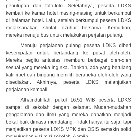
penutupan dan foto-foto. Setelahnya, peserta LDKS
kembali ke kamar hotel masing-masing untuk berkumpul
Tanggal
di halaman hotel. Lalu, setelah berkumpul peserta LDKS
melaksanakan sholat dzuhur bersama. Kemudian,
mereka menuju bus untuk melakukan perjalan pulang.
Menuju perjalanan pulang peserta LDKS diberi
Pesan/Pertanyaan
kesempatan untuk bertandang ke pusat oleh-oleh.
Mereka begitu antusias memburu berbagai oleh-oleh
sesuai yang mereka inginka. Bahkan, ada yang berulang
kali ribet dan bingung memilih beraneka oleh-oleh yang
disediakan. Akhirnya, peserta LDKS melanjutkan
perjalanan kembali.
Pesan ini akan dikirim melalui Whatsapp
Alhamdulillah,
pukul 16.51 WIB peserta LDKS
KIRIM
sampai di sekolah dengan selamat. Mudah-mudahan
pengalaman dan ilmu yang mereka dapatkan menjadi
bekal baik dimasa mendatang. Tidak hanya itu saja, tapi
menjadikan peserta LDKS MPK dan OSIS semakin solid
mewujudkan visi misi sekolah.
Aamiin.