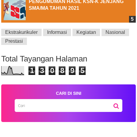
PENGUMUMAN HASIL KSN-K JENJANG
SMA/MA TAHUN 2021
Ekstrakurikuler
Informasi
Kegiatan
Nasional
Prestasi
Total Tayangan Halaman
1
3
0
8
9
5
CARI DI SINI