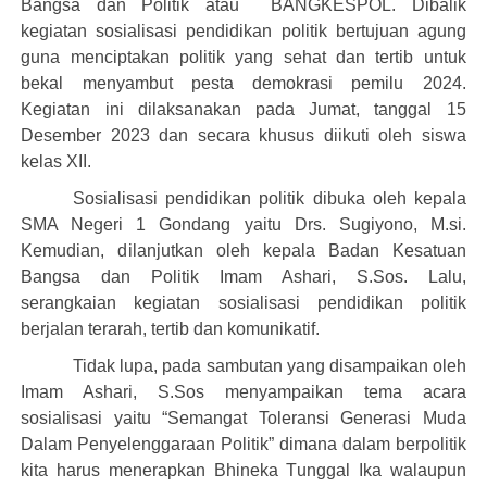
Bangsa dan Politik
atau
BANGKESPOL
. Dibalik
kegiatan sosialisasi pendidikan politik bertujuan agung
guna
menciptakan politik yang sehat dan tertib
untuk
bekal menyambut pesta demokrasi pemilu 2024.
Kegiatan ini dilaksanakan
pada
J
umat
,
tanggal 15
Desember 2023
dan secara khusus di
ikuti oleh siswa
kelas XII
.
Sosialisasi pendidikan politik
dibuka oleh kepala
SMA Negeri 1 Gondang yaitu Drs. Sugi
y
ono, M.si.
Kemudian,
d
ilanjutkan
oleh kepala Badan Kesatuan
Bangsa dan Politik Imam Ashari, S.Sos.
Lalu,
serangkaian kegiatan sosialisasi pendidikan politik
berjalan terarah, tertib dan komunikatif.
Tidak lupa, pada sambutan yang disampaikan oleh
Imam Ashari, S.Sos
menyampaikan tema acara
sosialisasi yaitu “Semangat Toleransi Generasi Muda
Dalam Penyelenggaraan Politik” dimana dalam berpolitik
kita harus menerapkan B
h
ineka
T
unggal
I
ka walaupun