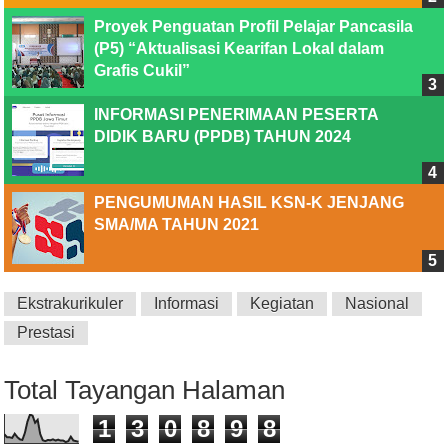
Proyek Penguatan Profil Pelajar Pancasila
(P5) “Aktualisasi Kearifan Lokal dalam
Grafis Cukil”
INFORMASI PENERIMAAN PESERTA
DIDIK BARU (PPDB) TAHUN 2024
PENGUMUMAN HASIL KSN-K JENJANG
SMA/MA TAHUN 2021
Ekstrakurikuler
Informasi
Kegiatan
Nasional
Prestasi
Total Tayangan Halaman
1
3
0
8
9
8