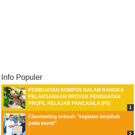
Info Populer
PEMBUATAN KOMPOS DALAM RANGKA
PELAKSANAAN PROYEK PENGUATAN
PROFIL PELAJAR PANCASILA (P5)
Clasmeeting sebuah “kegiatan berpihak
pada murid”