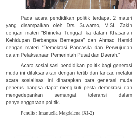
Pada acara pendidikan politik
terdapat 2 materi
yang disampaikan oleh Drs. Suwarno, M.Si. Zakin
dengan
materi “B
h
ineka
T
unggal
I
ka dalam Khasanah
K
ehidupan
B
erbangsa
B
ernegara” dan Ahmad Hamid
d
engan materi
“Demokrasi
P
ancasila dan
P
erwujudan
dalam
P
elaksanaan
P
emerintah
P
usat dan Daerah.”
Acara sosialisasi pendidikan politik bagi generasi
muda ini dilaksanakan dengan tertib dan lancar, melalui
acara sosialisasi ini diharapkan para generasi muda
penerus bangsa dapat mengikuti pesta demokrasi dan
mengedepankan semangat toleransi dalam
Nama
penyelenggaraan politik.
Penulis : Imanuella Magdalena (XI-2)
Nomor Ponsel