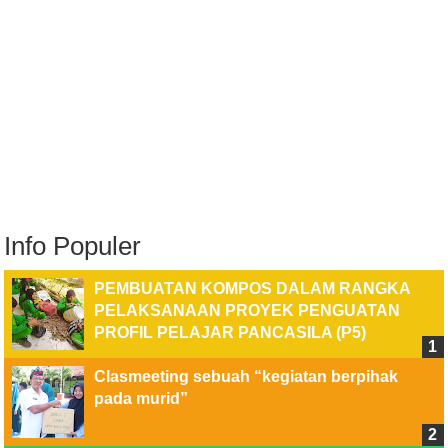
Info Populer
PEMBUATAN KOMPOS DALAM RANGKA
PELAKSANAAN PROYEK PENGUATAN
PROFIL PELAJAR PANCASILA (P5)
Clasmeeting sebuah “kegiatan berpihak
pada murid”