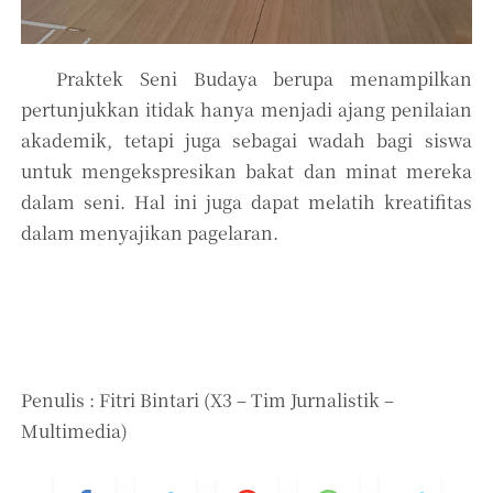
Praktek Seni Budaya berupa menampilkan
Nama
pertunjukkan itidak hanya menjadi ajang penilaian
akademik, tetapi juga sebagai wadah bagi siswa
untuk mengekspresikan bakat dan minat mereka
Nomor Ponsel
dalam seni. Hal ini juga dapat melatih kreatifitas
dalam menyajikan pagelaran.
Status Anda Sebagai
Tanggal
Penulis : Fitri Bintari (X3 – Tim Jurnalistik –
Multimedia)