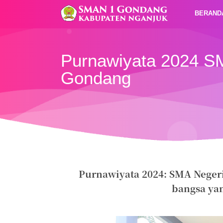
BERAND
Purnawiyata 2024 S
Gondang
Purnawiyata 2024: SMA Neger
bangsa yan