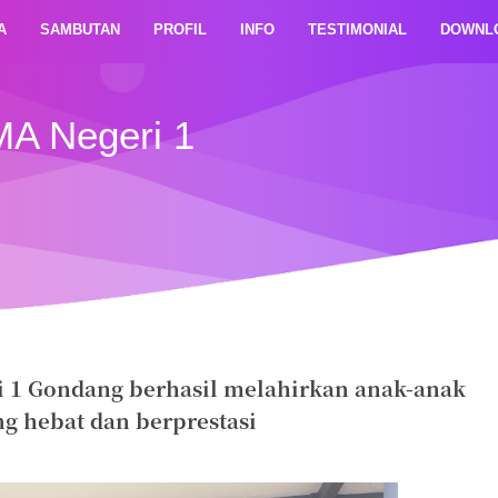
A
SAMBUTAN
PROFIL
INFO
TESTIMONIAL
DOWNL
MA Negeri 1
i 1 Gondang berhasil melahirkan anak-anak
g hebat dan berprestasi