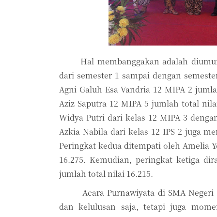
Hal membanggakan adalah diumumka
dari semester 1 sampai dengan semester
Agni Galuh Esa Vandria 12 MIPA 2 jumlah 
Aziz Saputra 12 MIPA 5 jumlah total nila
Nama
Widya Putri dari kelas 12 MIPA 3 dengan 
Azkia Nabila dari kelas 12 IPS 2 juga me
Peringkat kedua ditempati oleh Amelia Yo
Status
16.275. Kemudian, peringkat ketiga dir
jumlah total nilai 16.215.
Acara Purnawiyata di SMA Neger
Tangg
dan kelulusan saja, tetapi juga mo