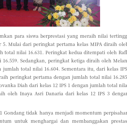
n para siswa berprestasi yang meraih nilai tertingg
 5. Mulai dari peringkat pertama kelas MIPA diraih ole
total nilai 16.631. Peringkat kedua ditempati oleh Rafl
i 16.559. Sedangkan, peringkat ketiga diraih oleh Melan
Nomor Ponsel
jumlah total nilai 16.604. Sementara itu, dari kelas IPS
raih peringkat pertama dengan jumlah total nilai 16.285
vanka Diah dari kelas 12 IPS 1 dengan jumlah total nila
 Anda Sebagai
aih oleh Inaya Asri Danaria dari kelas 12 IPS 3 denga
i 1 Gondang tidak hanya menjadi momentum perpisaha
al
mentum untuk menghargai dan membanggakan prestas